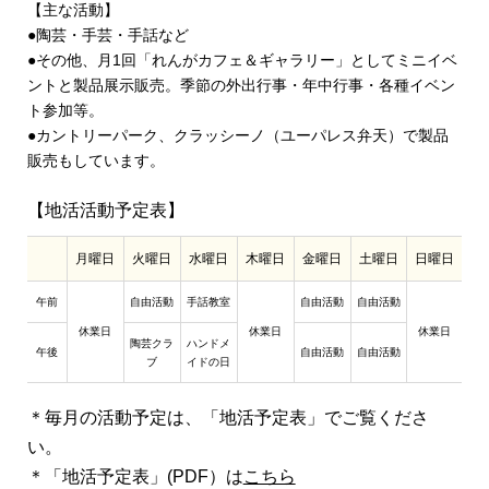
【主な活動】
●陶芸・手芸・手話など
●その他、月1回「れんがカフェ＆ギャラリー」としてミニイベ
ントと製品展示販売。季節の外出行事・年中行事・各種イベン
ト参加等。
●カントリーパーク、クラッシーノ（ユーパレス弁天）で製品
販売もしています。
【地活活動予定表】
月曜日
火曜日
水曜日
木曜日
金曜日
土曜日
日曜日
午前
自由活動
手話教室
自由活動
自由活動
休業日
休業日
休業日
陶芸クラ
ハンドメ
午後
自由活動
自由活動
ブ
イドの日
＊毎月の活動予定は、「地活予定表」でご覧くださ
い。
＊「地活予定表」(PDF）は
こちら