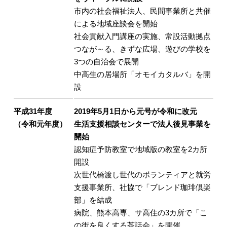
市内の社会福祉法人、民間事業所と共催
による地域座談会を開始
社会貢献入門講座の実施、常設活動拠点
つなが～る、きずな広場、遊びの学校を
3つの自治会で展開
中高生の居場所「オモイカタルバ」を開
設
平成31年度
2019年5月1日から元号が令和に改元
（令和元年度）
生活支援相談センターで法人後見事業を
開始
認知症予防教室で地域版の教室を2カ所
開設
次世代橋渡し世代のボランティアと就労
支援事業所、社協で「ブレンド珈琲倶楽
部」を結成
病院、熊本高専、サ高住の3カ所で「こ
の街を良くする茶話会」を開催