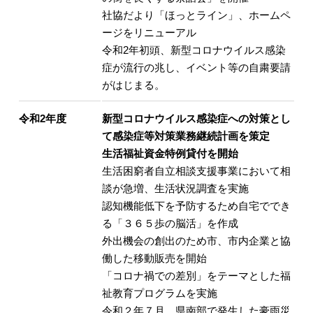
社協だより「ほっとライン」、ホームペ
ージをリニューアル
令和2年初頭、新型コロナウイルス感染
症が流行の兆し、イベント等の自粛要請
がはじまる。
令和2年度
新型コロナウイルス感染症への対策とし
て感染症等対策業務継続計画を策定
生活福祉資金特例貸付を開始
生活困窮者自立相談支援事業において相
談が急増、生活状況調査を実施
認知機能低下を予防するため自宅ででき
る「３６５歩の脳活」を作成
外出機会の創出のため市、市内企業と協
働した移動販売を開始
「コロナ禍での差別」をテーマとした福
祉教育プログラムを実施
令和２年７月、県南部で発生した豪雨災