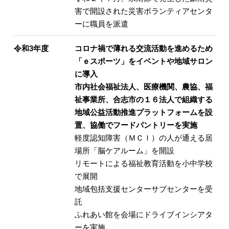
害で開設された災害ボランティアセンタ
ーに職員を派遣
令和3年度
コロナ禍で薄れる交流活動を進めるため
「ｅスポーツ」をイベントや地域サロン
に導入
市内社会福祉法人、医療機関、農協、福
祉事業所、合志市の１６法人で組織する
地域公益活動推進プラットフォームを設
置、協働でフードパントリーを実施
軽度認知障害（ＭＣＩ）の人が通える居
場所「脳ケアルーム」を開設
リモートによる福祉教育活動を小中学校
で展開
地域包括支援センターサブセンターを受
託
ふれあい館を会場にドライブインシアタ
ーを実施