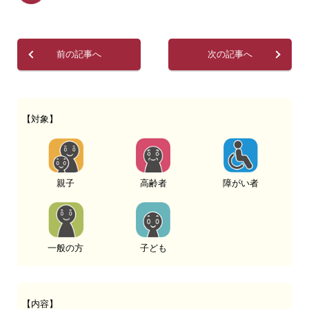
前の記事へ
次の記事へ
【対象】
親子
高齢者
障がい者
一般の方
子ども
【内容】