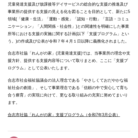
児童発達支援及び放課後等デイサービスの総合的な支援の推進及び
事業所の提供する支援の見える化を図ることを目的として、新たに5
領域(「健康・生活」「運動・感覚」「認知・行動」「言語・コミュ
ニケーション」「人間関係・社会性」)との関連性を明確にした事業
所等における支援の実施に関する計画(以下「支援プログラム」とい
う。)の作成及び公表が令和７年４月１日以降に義務化されました。
合志市社協「れんがの家」(児童発達支援)では、当事業所の理念や支
援方針、提供する支援内容等について取りまとめ、ここに「支援プ
ログラム」として公表いたします。
合志市社会福祉協議会の法人理念である「やさしくておだやかな福
祉社会の創造」、そして事業理念である「信頼の中で安心して育ち
合う療育」の実現に向けて、更なる取り組みの充実に努めてまいり
ます。
合志市社協「れんがの家」支援プログラム（令和7年3月公表）