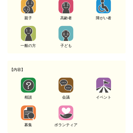
親子
高齢者
障がい者
一般の方
子ども
【内容】
相談
会議
イベント
募集
ボランティア