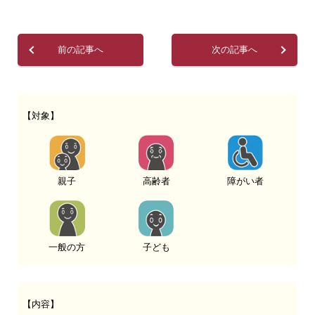
前の記事へ
次の記事へ
【対象】
親子
高齢者
障がい者
一般の方
子ども
【内容】