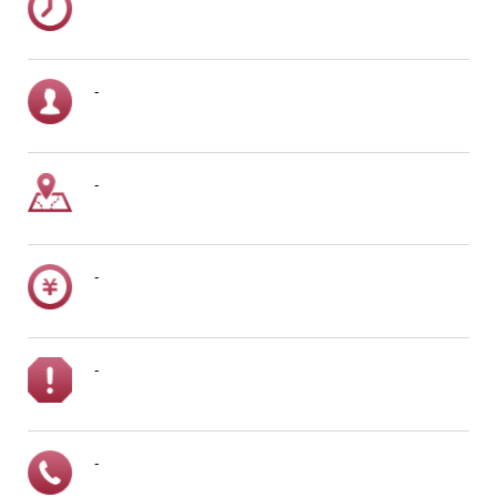
-
-
-
-
-