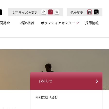
小
中
大
白
黒
文字サイズを変更
色を変更
同募金
福祉相談
ボランティアセンター
採用情報
お知らせ
年別に絞り込む