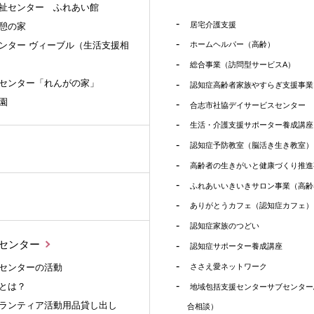
祉センター ふれあい館
居宅介護支援
憩の家
ンター ヴィーブル（生活支援相
ホームヘルパー（高齢）
）
総合事業（訪問型サービスA）
センター「れんがの家」
認知症高齢者家族やすらぎ支援事業
園
合志市社協デイサービスセンター
生活・介護支援サポーター養成講座
認知症予防教室（脳活き生き教室）
高齢者の生きがいと健康づくり推進
ふれあいいきいきサロン事業（高齢
ありがとうカフェ（認知症カフェ）
認知症家族のつどい
センター
認知症サポーター養成講座
センターの活動
ささえ愛ネットワーク
とは？
地域包括支援センターサブセンター
ランティア活動用品貸し出し
合相談）