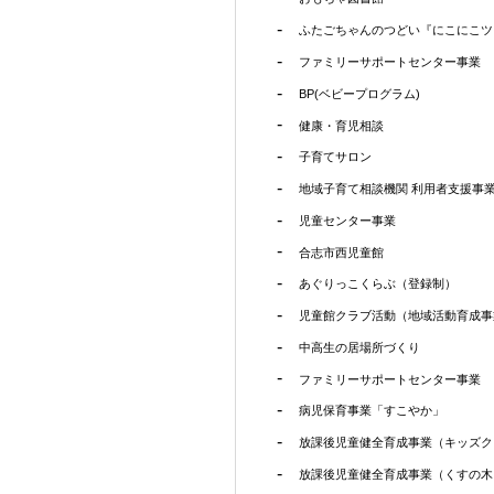
ふたごちゃんのつどい『にこにこツ
ファミリーサポートセンター事業
BP(ベビープログラム)
健康・育児相談
子育てサロン
地域子育て相談機関 利用者支援事
児童センター事業
合志市西児童館
あぐりっこくらぶ（登録制）
児童館クラブ活動（地域活動育成事
中高生の居場所づくり
ファミリーサポートセンター事業
病児保育事業「すこやか」
放課後児童健全育成事業（キッズク
放課後児童健全育成事業（くすの木