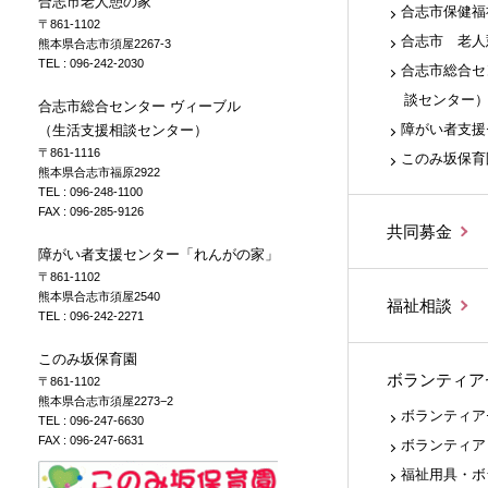
合志市老人憩の家
合志市保健福
〒861-1102
合志市 老人
熊本県合志市須屋2267-3
TEL :
096-242-2030
合志市総合セ
談センター
合志市総合センター ヴィーブル
障がい者支援
（生活支援相談センター）
〒861-1116
このみ坂保育
熊本県合志市福原2922
TEL :
096-248-1100
FAX : 096-285-9126
共同募金
障がい者支援センター「れんがの家」
〒861-1102
熊本県合志市須屋2540
福祉相談
TEL :
096-242-2271
このみ坂保育園
ボランティア
〒861-1102
熊本県合志市須屋2273−2
ボランティア
TEL :
096-247-6630
FAX : 096-247-6631
ボランティア
福祉用具・ボ