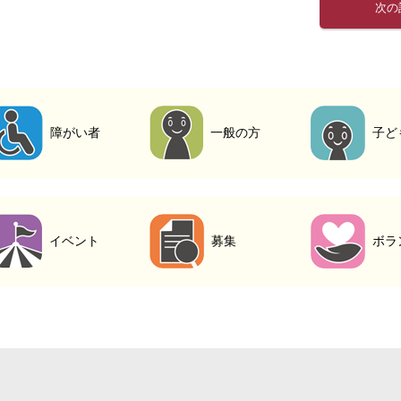
次の
障がい者
一般の方
子ど
イベント
募集
ボラ