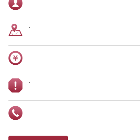
-
-
-
-