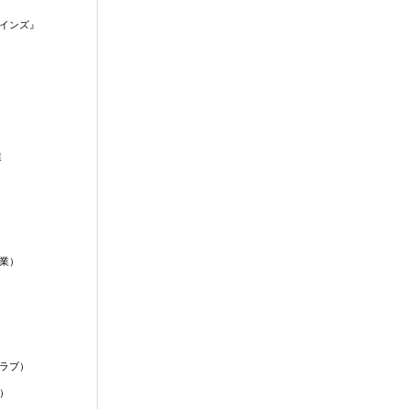
インズ』
業
業）
ラブ）
）