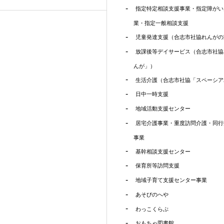
指定特定相談支援事業・指定障がい
業・指定一般相談支援
児童発達支援（合志市社協れんがの
放課後等デイサービス（合志市社協
んが」）
生活介護（合志市社協「スペーシア
日中一時支援
地域活動支援センター
居宅介護事業・重度訪問介護・同行
事業
基幹相談支援センター
保育所等訪問支援
地域子育て支援センター事業
あそびのへや
わっこくらぶ
おもちゃ図書館