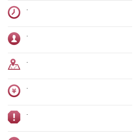
-
-
-
-
-