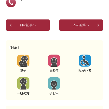
-
前の記事へ
次の記事へ
【対象】
親子
高齢者
障がい者
一般の方
子ども